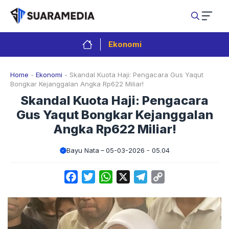
Langsung
ke
isi
Ekonomi
Home
-
Ekonomi
-
Skandal Kuota Haji: Pengacara Gus Yaqut
Bongkar Kejanggalan Angka Rp622 Miliar!
Skandal Kuota Haji: Pengacara
Gus Yaqut Bongkar Kejanggalan
Angka Rp622 Miliar!
Bayu Nata
05-03-2026 - 05.04
Facebook
Twitter
WhatsApp
X
Telegram
Copy
Link