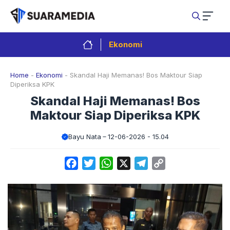
Langsung
ke
isi
Ekonomi
Home
-
Ekonomi
-
Skandal Haji Memanas! Bos Maktour Siap
Diperiksa KPK
Skandal Haji Memanas! Bos
Maktour Siap Diperiksa KPK
Bayu Nata
12-06-2026 - 15.04
Facebook
Twitter
WhatsApp
X
Telegram
Copy
Link