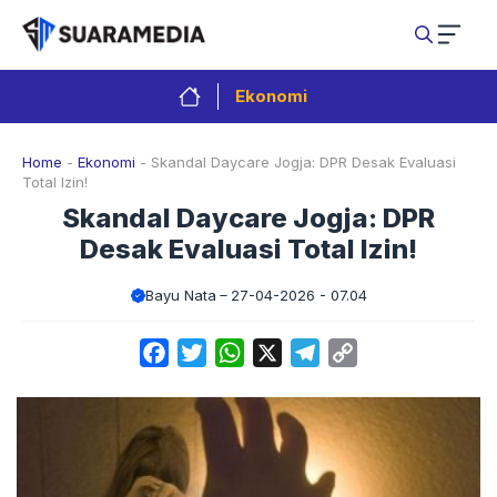
Langsung
ke
isi
Ekonomi
Home
-
Ekonomi
-
Skandal Daycare Jogja: DPR Desak Evaluasi
Total Izin!
Skandal Daycare Jogja: DPR
Desak Evaluasi Total Izin!
Bayu Nata
27-04-2026 - 07.04
Facebook
Twitter
WhatsApp
X
Telegram
Copy
Link