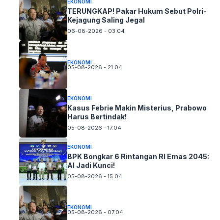
EKONOMI
TERUNGKAP! Pakar Hukum Sebut Polri-
Kejagung Saling Jegal
06-08-2026 - 03.04
EKONOMI
05-08-2026 - 21.04
EKONOMI
Kasus Febrie Makin Misterius, Prabowo
Harus Bertindak!
05-08-2026 - 17.04
EKONOMI
BPK Bongkar 6 Rintangan RI Emas 2045:
AI Jadi Kunci!
05-08-2026 - 15.04
EKONOMI
05-08-2026 - 07.04