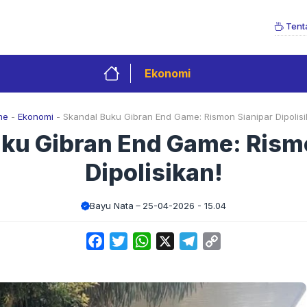
Tent
Ekonomi
me
-
Ekonomi
-
Skandal Buku Gibran End Game: Rismon Sianipar Dipolisi
ku Gibran End Game: Rism
Dipolisikan!
Bayu Nata
25-04-2026 - 15.04
Facebook
Twitter
WhatsApp
X
Telegram
Copy
Link