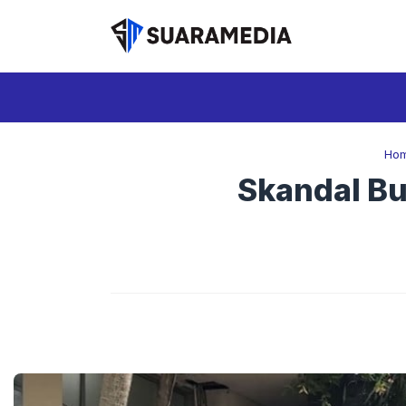
Langsung
ke
isi
Ho
Skandal Bu