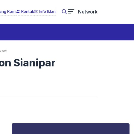
Network
ang Kami
Kontak
Info Iklan
kan!
on Sianipar