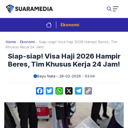
Langsung
ke
isi
Ekonomi
Home
-
Ekonomi
-
Siap-siap! Visa Haji 2026 Hampir Beres, Tim
Khusus Kerja 24 Jam!
Siap-siap! Visa Haji 2026 Hampir
Beres, Tim Khusus Kerja 24 Jam!
Bayu Nata
28-02-2026 - 03.04
Facebook
Twitter
WhatsApp
X
Telegram
Copy
Link