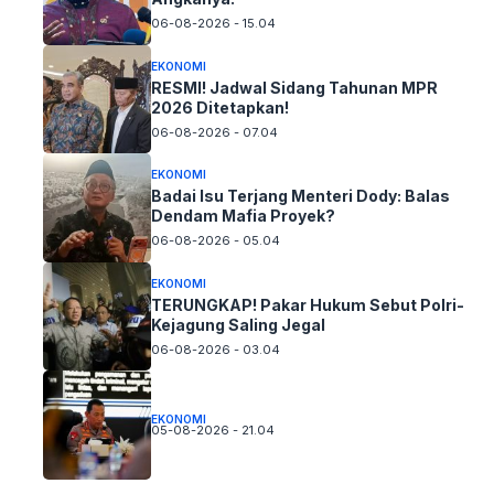
06-08-2026 - 15.04
EKONOMI
RESMI! Jadwal Sidang Tahunan MPR
2026 Ditetapkan!
06-08-2026 - 07.04
EKONOMI
Badai Isu Terjang Menteri Dody: Balas
Dendam Mafia Proyek?
06-08-2026 - 05.04
EKONOMI
TERUNGKAP! Pakar Hukum Sebut Polri-
Kejagung Saling Jegal
06-08-2026 - 03.04
EKONOMI
05-08-2026 - 21.04