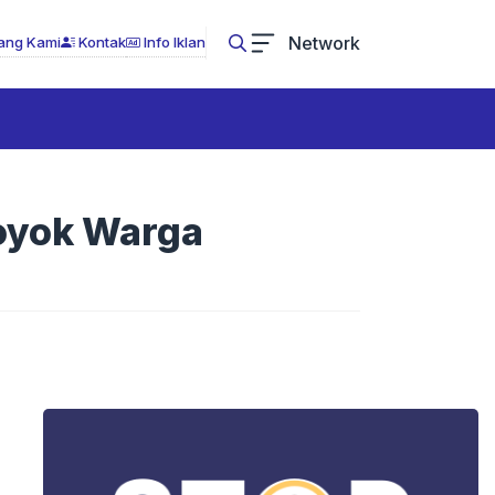
Network
ang Kami
Kontak
Info Iklan
royok Warga