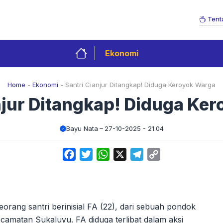
Tent
Ekonomi
Home
-
Ekonomi
-
Santri Cianjur Ditangkap! Diduga Keroyok Warga
njur Ditangkap! Diduga Ke
Bayu Nata
27-10-2025 - 21.04
Facebook
Twitter
WhatsApp
X
Telegram
Copy
Link
orang santri berinisial FA (22), dari sebuah pondok
amatan Sukaluyu. FA diduga terlibat dalam aksi