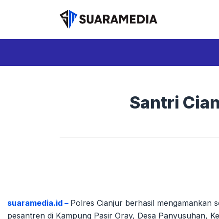
Langsung
ke
isi
Santri Cia
suaramedia.id –
Polres Cianjur berhasil mengamankan se
pesantren di Kampung Pasir Oray, Desa Panyusuhan, Kec