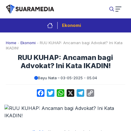
Langsung
ke
isi
Ekonomi
Home
-
Ekonomi
-
RUU KUHAP: Ancaman bagi Advokat? Ini Kata
IKADIN!
RUU KUHAP: Ancaman bagi
Advokat? Ini Kata IKADIN!
Bayu Nata
03-05-2025 - 05.04
Facebook
Twitter
WhatsApp
X
Telegram
Copy
Link