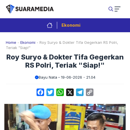
Langsung
ke
isi
Ekonomi
Home
-
Ekonomi
-
Roy Suryo & Dokter Tifa Gegerkan RS Polri,
Teriak "Siap!"
Roy Suryo & Dokter Tifa Gegerkan
RS Polri, Teriak "Siap!"
Bayu Nata
19-06-2026 - 21.04
Facebook
Twitter
WhatsApp
X
Telegram
Copy
Link