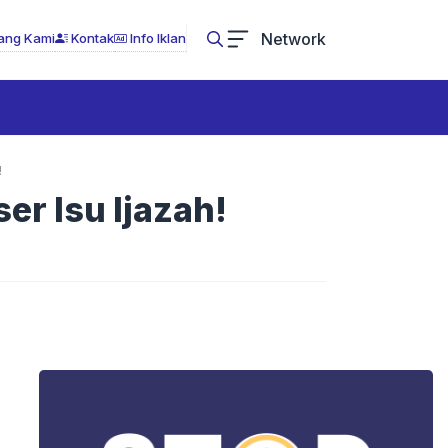
Network
ang Kami
Kontak
Info Iklan
!
r Isu Ijazah!