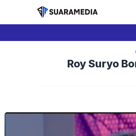
Langsung
ke
isi
Roy Suryo Bo