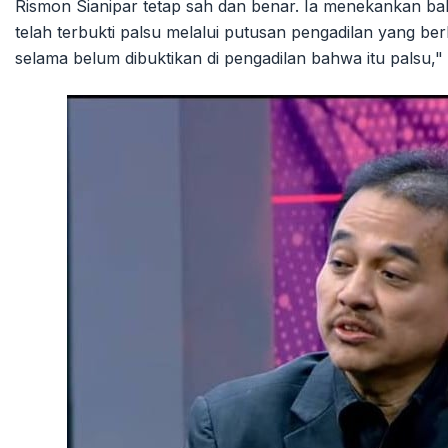
Rismon Sianipar tetap sah dan benar. Ia menekankan bah
telah terbukti palsu melalui putusan pengadilan yang be
selama belum dibuktikan di pengadilan bahwa itu palsu,"