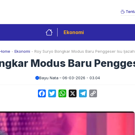
Tent
Ekonomi
Home
-
Ekonomi
-
Roy Suryo Bongkar Modus Baru Penggeser Isu Ijazah
ngkar Modus Baru Penggese
Bayu Nata
06-03-2026 - 03.04
Facebook
Twitter
WhatsApp
X
Telegram
Copy
Link