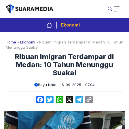
Langsung
ke
isi
Ekonomi
Home
-
Ekonomi
-
Ribuan Imigran Terdampar di Medan: 10 Tahun
Menunggu Suaka!
Ribuan Imigran Terdampar di
Medan: 10 Tahun Menunggu
Suaka!
Bayu Nata
16-09-2025 - 07.04
Facebook
Twitter
WhatsApp
X
Telegram
Copy
Link