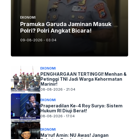
EKONOMI
Pramuka Garuda Jaminan Masuk
Polri? Polri Angkat Bicara!
09-08-2026 - 03.04
EKONOMI
PENGHARGAAN TERTINGGI! Menhan &
Petinggi TNI Jadi Warga Kehormatan
Marinir!
08-08-2026 - 21.04
EKONOMI
Praperadilan Ke-4 Roy Suryo: Sistem
Hukum RI Diuji Berat!
08-08-2026 - 17.04
EKONOMI
Ma’ruf Amin: NU Awas! Jangan