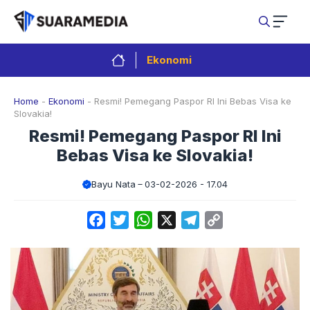
Langsung
ke
isi
Ekonomi
Home
-
Ekonomi
-
Resmi! Pemegang Paspor RI Ini Bebas Visa ke
Slovakia!
Resmi! Pemegang Paspor RI Ini
Bebas Visa ke Slovakia!
Bayu Nata
03-02-2026 - 17.04
Facebook
Twitter
WhatsApp
X
Telegram
Copy
Link