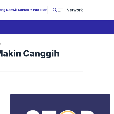
Network
ang Kami
Kontak
Info Iklan
h
Makin Canggih