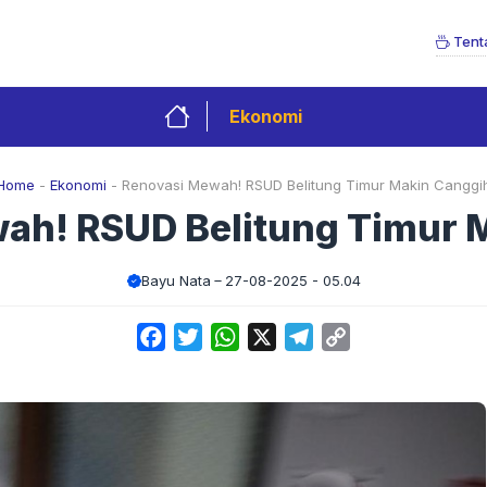
Tent
Ekonomi
Home
-
Ekonomi
-
Renovasi Mewah! RSUD Belitung Timur Makin Canggi
ah! RSUD Belitung Timur 
Bayu Nata
27-08-2025 - 05.04
Facebook
Twitter
WhatsApp
X
Telegram
Copy
Link