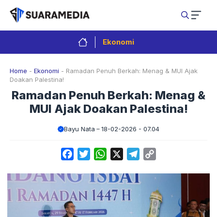
Langsung
ke
isi
Ekonomi
Home
-
Ekonomi
-
Ramadan Penuh Berkah: Menag & MUI Ajak
Doakan Palestina!
Ramadan Penuh Berkah: Menag &
MUI Ajak Doakan Palestina!
Bayu Nata
18-02-2026 - 07.04
Facebook
Twitter
WhatsApp
X
Telegram
Copy
Link