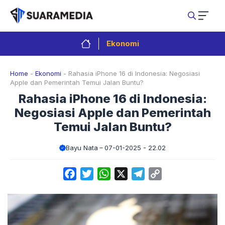
Langsung
ke
isi
Ekonomi
Home
-
Ekonomi
-
Rahasia iPhone 16 di Indonesia: Negosiasi
Apple dan Pemerintah Temui Jalan Buntu?
Rahasia iPhone 16 di Indonesia:
Negosiasi Apple dan Pemerintah
Temui Jalan Buntu?
Bayu Nata
07-01-2025 - 22.02
Facebook
Twitter
WhatsApp
X
Telegram
Copy
Link