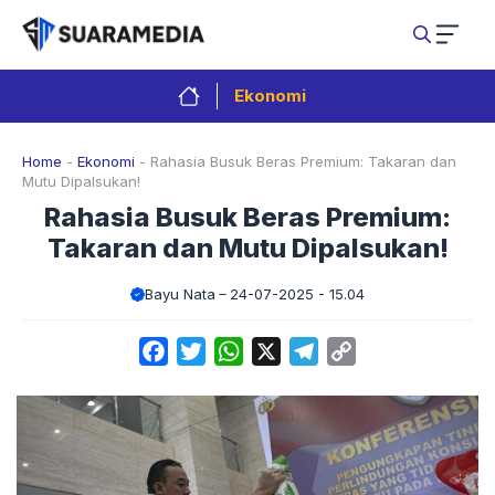
Langsung
ke
isi
Ekonomi
Home
-
Ekonomi
-
Rahasia Busuk Beras Premium: Takaran dan
Mutu Dipalsukan!
Rahasia Busuk Beras Premium:
Takaran dan Mutu Dipalsukan!
Bayu Nata
24-07-2025 - 15.04
Facebook
Twitter
WhatsApp
X
Telegram
Copy
Link