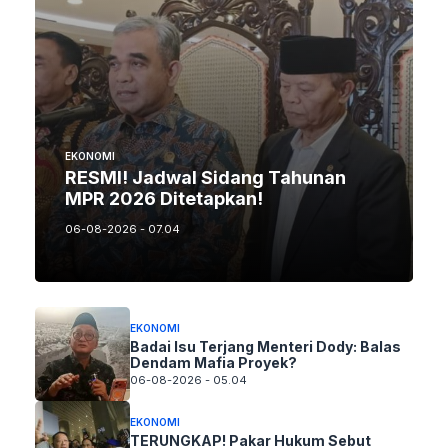
EKONOMI
RESMI! Jadwal Sidang Tahunan
MPR 2026 Ditetapkan!
06-08-2026 - 07.04
EKONOMI
Badai Isu Terjang Menteri Dody: Balas
Dendam Mafia Proyek?
06-08-2026 - 05.04
EKONOMI
TERUNGKAP! Pakar Hukum Sebut