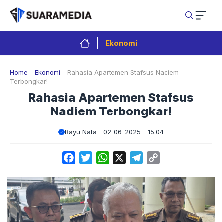
Langsung
ke
isi
Ekonomi
Home
-
Ekonomi
-
Rahasia Apartemen Stafsus Nadiem
Terbongkar!
Rahasia Apartemen Stafsus
Nadiem Terbongkar!
Bayu Nata
02-06-2025 - 15.04
Facebook
Twitter
WhatsApp
X
Telegram
Copy
Link