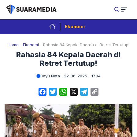
Langsung
ke
isi
Ekonomi
Home
-
Ekonomi
-
Rahasia 84 Kepala Daerah di Retret Tertutup!
Rahasia 84 Kepala Daerah di
Retret Tertutup!
Bayu Nata
22-06-2025 - 17.04
Facebook
Twitter
WhatsApp
X
Telegram
Copy
Link