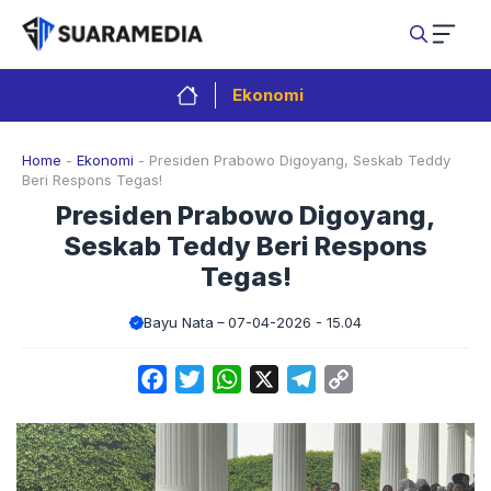
Langsung
ke
isi
Ekonomi
Home
-
Ekonomi
-
Presiden Prabowo Digoyang, Seskab Teddy
Beri Respons Tegas!
Presiden Prabowo Digoyang,
Seskab Teddy Beri Respons
Tegas!
Bayu Nata
07-04-2026 - 15.04
Facebook
Twitter
WhatsApp
X
Telegram
Copy
Link