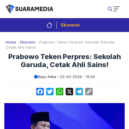
Langsung
ke
isi
Ekonomi
Home
-
Ekonomi
-
Prabowo Teken Perpres: Sekolah Garuda,
Cetak Ahli Sains!
Prabowo Teken Perpres: Sekolah
Garuda, Cetak Ahli Sains!
Bayu Nata
22-02-2026 - 15.04
Facebook
Twitter
WhatsApp
X
Telegram
Copy
Link