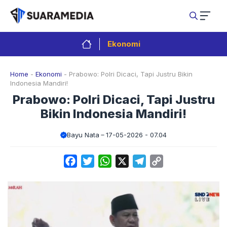
Langsung
ke
isi
Ekonomi
Home
-
Ekonomi
-
Prabowo: Polri Dicaci, Tapi Justru Bikin
Indonesia Mandiri!
Prabowo: Polri Dicaci, Tapi Justru
Bikin Indonesia Mandiri!
Bayu Nata
17-05-2026 - 07.04
Facebook
Twitter
WhatsApp
X
Telegram
Copy
Link