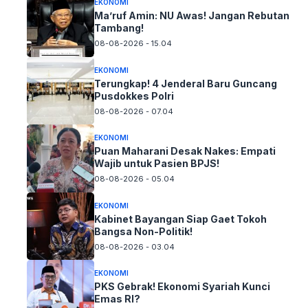
EKONOMI
Ma’ruf Amin: NU Awas! Jangan Rebutan
Tambang!
08-08-2026 - 15.04
EKONOMI
Terungkap! 4 Jenderal Baru Guncang
Pusdokkes Polri
08-08-2026 - 07.04
EKONOMI
Puan Maharani Desak Nakes: Empati
Wajib untuk Pasien BPJS!
08-08-2026 - 05.04
EKONOMI
Kabinet Bayangan Siap Gaet Tokoh
Bangsa Non-Politik!
08-08-2026 - 03.04
EKONOMI
PKS Gebrak! Ekonomi Syariah Kunci
Emas RI?