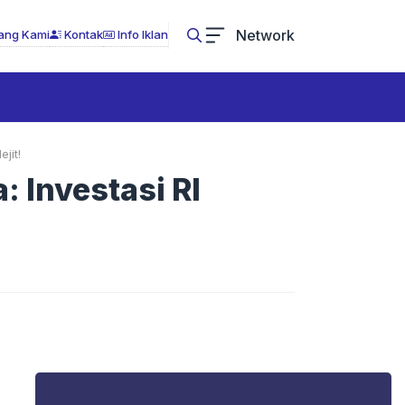
Network
ang Kami
Kontak
Info Iklan
jit!
 Investasi RI