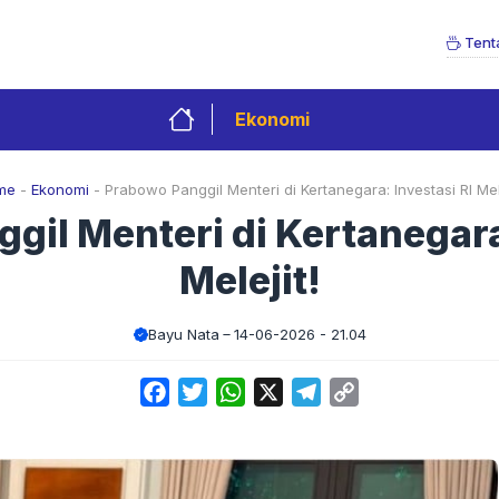
Tent
Ekonomi
me
-
Ekonomi
-
Prabowo Panggil Menteri di Kertanegara: Investasi RI Mele
gil Menteri di Kertanegara:
Melejit!
Bayu Nata
14-06-2026 - 21.04
Facebook
Twitter
WhatsApp
X
Telegram
Copy
Link