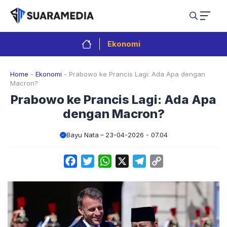
Langsung
ke
isi
Ekonomi
Home
-
Ekonomi
-
Prabowo ke Prancis Lagi: Ada Apa dengan
Macron?
Prabowo ke Prancis Lagi: Ada Apa
dengan Macron?
Bayu Nata
23-04-2026 - 07.04
Facebook
Twitter
WhatsApp
X
Telegram
Copy
Link