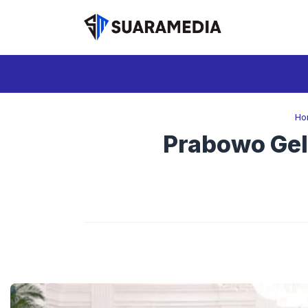
Langsung
ke
isi
Ho
Prabowo Gel