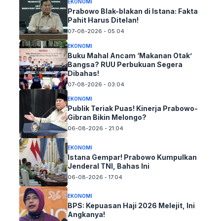
EKONOMI
Prabowo Blak-blakan di Istana: Fakta
Pahit Harus Ditelan!
07-08-2026 - 05.04
EKONOMI
Buku Mahal Ancam ‘Makanan Otak’
Bangsa? RUU Perbukuan Segera
Dibahas!
07-08-2026 - 03.04
EKONOMI
Publik Teriak Puas! Kinerja Prabowo-
Gibran Bikin Melongo?
06-08-2026 - 21.04
EKONOMI
Istana Gempar! Prabowo Kumpulkan
Jenderal TNI, Bahas Ini
06-08-2026 - 17.04
EKONOMI
BPS: Kepuasan Haji 2026 Melejit, Ini
Angkanya!