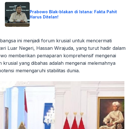
Prabowo Blak-blakan di Istana: Fakta Pahit
Harus Ditelan!
angsa ini menjadi forum krusial untuk mencermati
eri Luar Negeri, Hassan Wirajuda, yang turut hadir dalam
bowo memberikan pemaparan komprehensif mengenai
oin krusial yang dibahas adalah mengenai melemahnya
potensi memengaruhi stabilitas dunia.