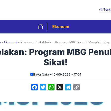
Tent
Ekonomi
e
-
Ekonomi
-
Prabowo Blak-blakan: Program MBG Penuh Masalah, Siap S
blakan: Program MBG Penuh
Sikat!
Bayu Nata
16-05-2026 - 17.04
Facebook
Twitter
WhatsApp
X
Telegram
Copy
Link