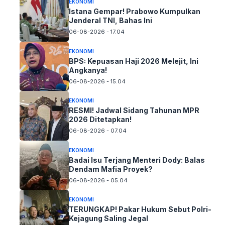
EKONOMI
Istana Gempar! Prabowo Kumpulkan
Jenderal TNI, Bahas Ini
06-08-2026 - 17.04
EKONOMI
BPS: Kepuasan Haji 2026 Melejit, Ini
Angkanya!
06-08-2026 - 15.04
EKONOMI
RESMI! Jadwal Sidang Tahunan MPR
2026 Ditetapkan!
06-08-2026 - 07.04
EKONOMI
Badai Isu Terjang Menteri Dody: Balas
Dendam Mafia Proyek?
06-08-2026 - 05.04
EKONOMI
TERUNGKAP! Pakar Hukum Sebut Polri-
Kejagung Saling Jegal