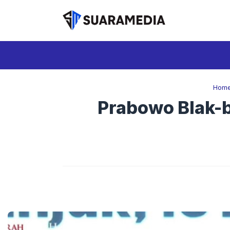
Langsung
ke
isi
Hom
Prabowo Blak-