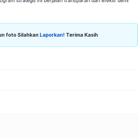
am strategis ini berjalan transparan dan efektif demi
un foto Silahkan
Laporkan!
Terima Kasih