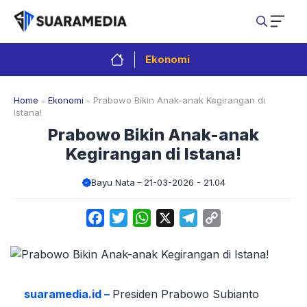
Langsung
ke
isi
Ekonomi
Home
-
Ekonomi
-
Prabowo Bikin Anak-anak Kegirangan di
Istana!
Prabowo Bikin Anak-anak
Kegirangan di Istana!
Bayu Nata
21-03-2026 - 21.04
Facebook
Twitter
WhatsApp
X
Telegram
Copy
Link
suaramedia.id –
Presiden Prabowo Subianto