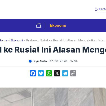
Tent
Ekonomi
Home
-
Ekonomi
-
Prabowo Batal ke Rusia! Ini Alasan Mengejutkan Istan
 ke Rusia! Ini Alasan Meng
Bayu Nata
17-06-2026 - 17.04
Facebook
Twitter
WhatsApp
X
Telegram
Copy
Link