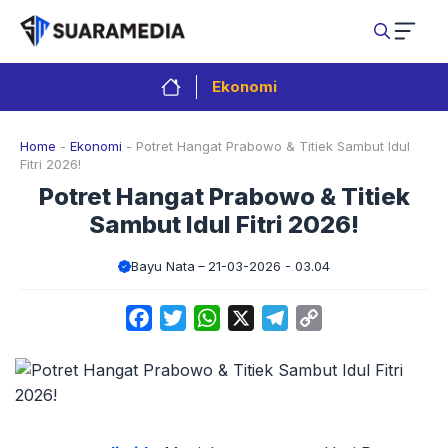
Langsung
ke
isi
Ekonomi
Home
-
Ekonomi
-
Potret Hangat Prabowo & Titiek Sambut Idul
Fitri 2026!
Potret Hangat Prabowo & Titiek
Sambut Idul Fitri 2026!
Bayu Nata
21-03-2026 - 03.04
Facebook
Twitter
WhatsApp
X
Telegram
Copy
Link