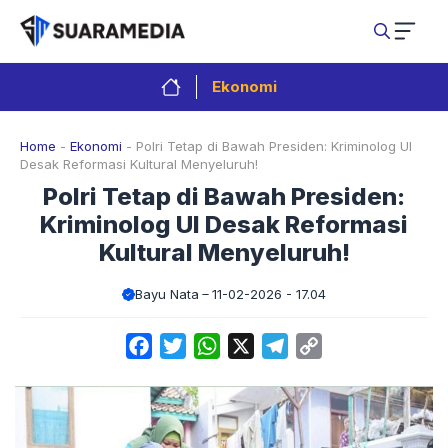
Langsung
ke
isi
Ekonomi
Home
-
Ekonomi
-
Polri Tetap di Bawah Presiden: Kriminolog UI
Desak Reformasi Kultural Menyeluruh!
Polri Tetap di Bawah Presiden:
Kriminolog UI Desak Reformasi
Kultural Menyeluruh!
Bayu Nata
11-02-2026 - 17.04
Facebook
Twitter
WhatsApp
X
Telegram
Copy
Link