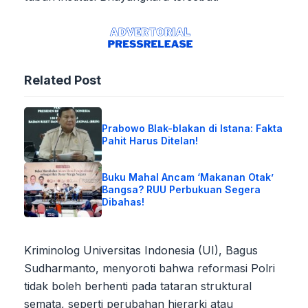
Related Post
Prabowo Blak-blakan di Istana: Fakta
Pahit Harus Ditelan!
Buku Mahal Ancam ‘Makanan Otak’
Bangsa? RUU Perbukuan Segera
Dibahas!
Kriminolog Universitas Indonesia (UI), Bagus
Sudharmanto, menyoroti bahwa reformasi Polri
tidak boleh berhenti pada tataran struktural
semata, seperti perubahan hierarki atau