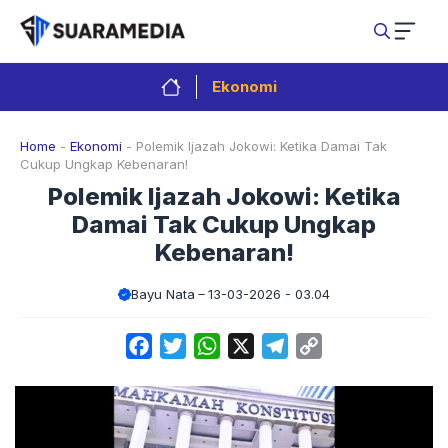
Langsung
ke
isi
Ekonomi
Home
-
Ekonomi
-
Polemik Ijazah Jokowi: Ketika Damai Tak
Cukup Ungkap Kebenaran!
Polemik Ijazah Jokowi: Ketika
Damai Tak Cukup Ungkap
Kebenaran!
Bayu Nata
13-03-2026 - 03.04
Facebook
Twitter
WhatsApp
X
Telegram
Copy
Link