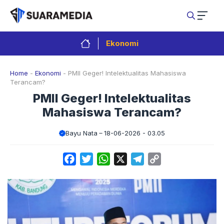
Langsung
ke
isi
Ekonomi
Home
-
Ekonomi
-
PMII Geger! Intelektualitas Mahasiswa
Terancam?
PMII Geger! Intelektualitas
Mahasiswa Terancam?
Bayu Nata
18-06-2026 - 03.05
Facebook
Twitter
WhatsApp
X
Telegram
Copy
Link