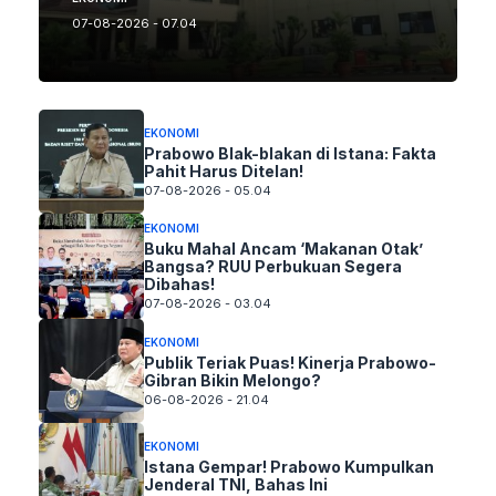
07-08-2026 - 07.04
EKONOMI
Prabowo Blak-blakan di Istana: Fakta
Pahit Harus Ditelan!
07-08-2026 - 05.04
EKONOMI
Buku Mahal Ancam ‘Makanan Otak’
Bangsa? RUU Perbukuan Segera
Dibahas!
07-08-2026 - 03.04
EKONOMI
Publik Teriak Puas! Kinerja Prabowo-
Gibran Bikin Melongo?
06-08-2026 - 21.04
EKONOMI
Istana Gempar! Prabowo Kumpulkan
Jenderal TNI, Bahas Ini