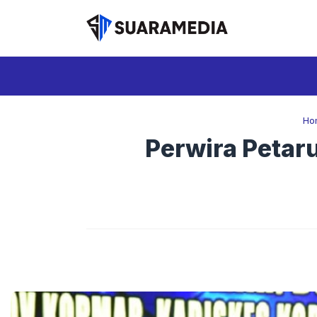
Langsung
ke
isi
Ho
Perwira Petar