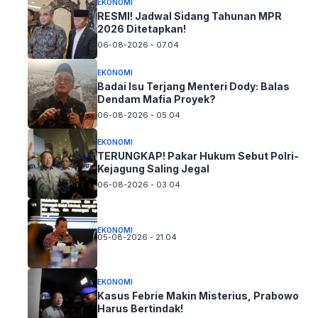
EKONOMI
RESMI! Jadwal Sidang Tahunan MPR
2026 Ditetapkan!
06-08-2026 - 07.04
EKONOMI
Badai Isu Terjang Menteri Dody: Balas
Dendam Mafia Proyek?
06-08-2026 - 05.04
EKONOMI
TERUNGKAP! Pakar Hukum Sebut Polri-
Kejagung Saling Jegal
06-08-2026 - 03.04
EKONOMI
05-08-2026 - 21.04
EKONOMI
Kasus Febrie Makin Misterius, Prabowo
Harus Bertindak!