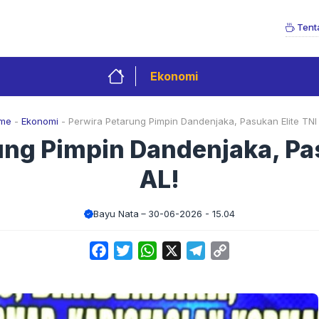
Tent
Ekonomi
me
-
Ekonomi
-
Perwira Petarung Pimpin Dandenjaka, Pasukan Elite TNI
ung Pimpin Dandenjaka, Pas
AL!
Bayu Nata
30-06-2026 - 15.04
Facebook
Twitter
WhatsApp
X
Telegram
Copy
Link