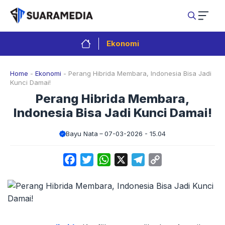
Langsung
ke
isi
Ekonomi
Home
-
Ekonomi
-
Perang Hibrida Membara, Indonesia Bisa Jadi
Kunci Damai!
Perang Hibrida Membara,
Indonesia Bisa Jadi Kunci Damai!
Bayu Nata
07-03-2026 - 15.04
Facebook
Twitter
WhatsApp
X
Telegram
Copy
Link