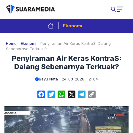
Langsung
ke
isi
Ekonomi
Home
-
Ekonomi
-
Penyiraman Air Keras KontraS: Dalang
Sebenarnya Terkuak?
Penyiraman Air Keras KontraS:
Dalang Sebenarnya Terkuak?
Bayu Nata
24-03-2026 - 21.04
Facebook
Twitter
WhatsApp
X
Telegram
Copy
Link