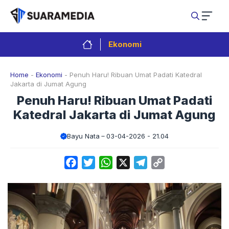
Langsung
ke
isi
Ekonomi
Home
-
Ekonomi
-
Penuh Haru! Ribuan Umat Padati Katedral
Jakarta di Jumat Agung
Penuh Haru! Ribuan Umat Padati
Katedral Jakarta di Jumat Agung
Bayu Nata
03-04-2026 - 21.04
Facebook
Twitter
WhatsApp
X
Telegram
Copy
Link