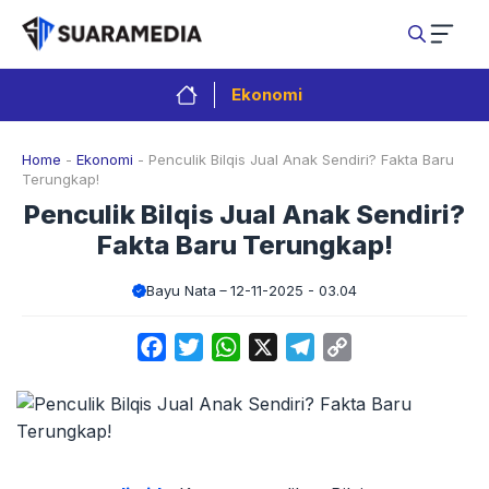
Langsung
ke
isi
Ekonomi
Home
-
Ekonomi
-
Penculik Bilqis Jual Anak Sendiri? Fakta Baru
Terungkap!
Penculik Bilqis Jual Anak Sendiri?
Fakta Baru Terungkap!
Bayu Nata
12-11-2025 - 03.04
Facebook
Twitter
WhatsApp
X
Telegram
Copy
Link