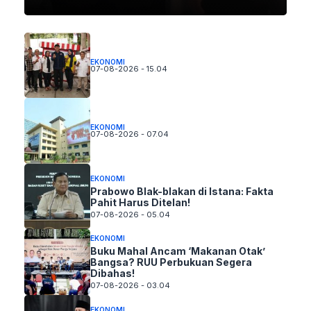
EKONOMI
07-08-2026 - 15.04
EKONOMI
07-08-2026 - 07.04
EKONOMI
Prabowo Blak-blakan di Istana: Fakta
Pahit Harus Ditelan!
07-08-2026 - 05.04
EKONOMI
Buku Mahal Ancam ‘Makanan Otak’
Bangsa? RUU Perbukuan Segera
Dibahas!
07-08-2026 - 03.04
EKONOMI