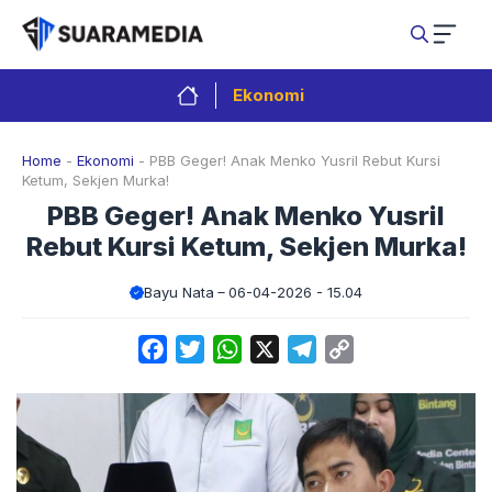
Langsung
ke
isi
Ekonomi
Home
-
Ekonomi
-
PBB Geger! Anak Menko Yusril Rebut Kursi
Ketum, Sekjen Murka!
PBB Geger! Anak Menko Yusril
Rebut Kursi Ketum, Sekjen Murka!
Bayu Nata
06-04-2026 - 15.04
Facebook
Twitter
WhatsApp
X
Telegram
Copy
Link