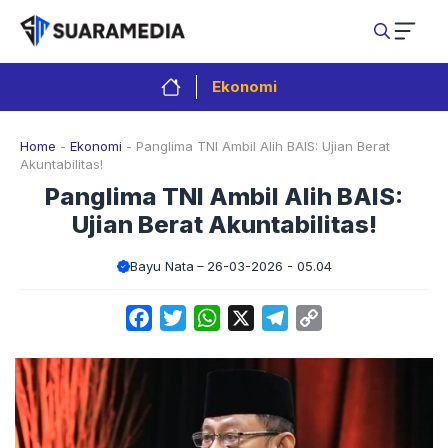
Langsung
ke
isi
Ekonomi
Home
-
Ekonomi
-
Panglima TNI Ambil Alih BAIS: Ujian Berat
Akuntabilitas!
Panglima TNI Ambil Alih BAIS:
Ujian Berat Akuntabilitas!
Bayu Nata
26-03-2026 - 05.04
Facebook
Twitter
WhatsApp
X
Telegram
Copy
Link