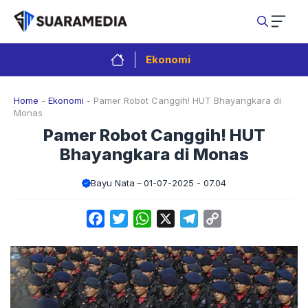
Langsung
ke
isi
Ekonomi
Home
-
Ekonomi
-
Pamer Robot Canggih! HUT Bhayangkara di
Monas
Pamer Robot Canggih! HUT
Bhayangkara di Monas
Bayu Nata
01-07-2025 - 07.04
Facebook
Twitter
WhatsApp
X
Telegram
Copy
Link