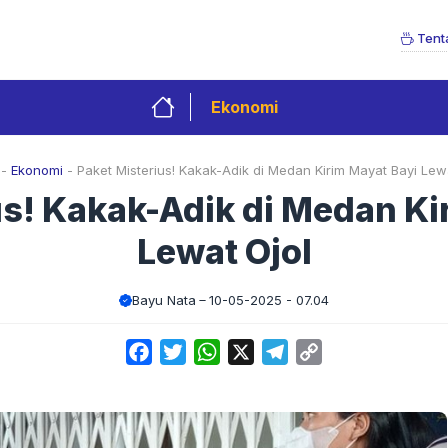
Tent
Ekonomi
-
Ekonomi
-
Paket Misterius! Kakak-Adik di Medan Kirim Mayat Bayi Lew
us! Kakak-Adik di Medan Ki
Lewat Ojol
Bayu Nata
10-05-2025 - 07.04
Facebook
Twitter
WhatsApp
X
Telegram
Copy
Link