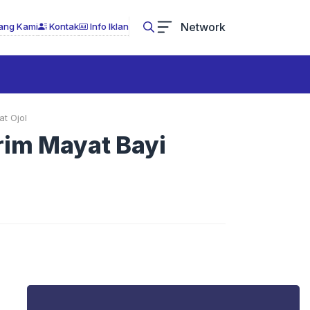
Network
ang Kami
Kontak
Info Iklan
at Ojol
rim Mayat Bayi