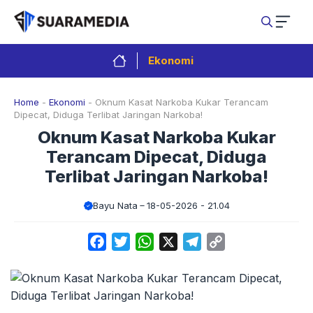
Langsung
ke
isi
Ekonomi
Home
-
Ekonomi
-
Oknum Kasat Narkoba Kukar Terancam
Dipecat, Diduga Terlibat Jaringan Narkoba!
Oknum Kasat Narkoba Kukar
Terancam Dipecat, Diduga
Terlibat Jaringan Narkoba!
Bayu Nata
18-05-2026 - 21.04
Facebook
Twitter
WhatsApp
X
Telegram
Copy
Link