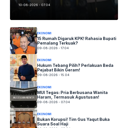
10-08-2026 - 07.04
EKONOMI
15 Rumah Digaruk KPK! Rahasia Bupati
Pemalang Terkuak?
09-08-2026 - 17.04
EKONOMI
Hukum Tebang Pilih? Perlakuan Beda
Pejabat Bikin Geram!
09-08-2026 - 15.04
EKONOMI
MUI Tegas: Pria Berbusana Wanita
Haram, Termasuk Agustusan!
09-08-2026 - 07.04
EKONOMI
Bukan Korupsi! Tim Gus Yaqut Buka
Suara Soal Haji