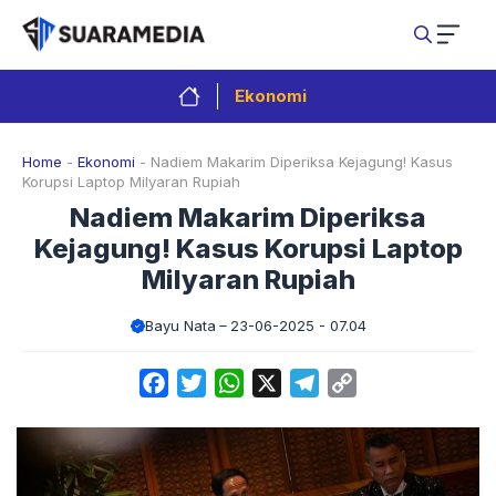
Langsung
ke
isi
Ekonomi
Home
-
Ekonomi
-
Nadiem Makarim Diperiksa Kejagung! Kasus
Korupsi Laptop Milyaran Rupiah
Nadiem Makarim Diperiksa
Kejagung! Kasus Korupsi Laptop
Milyaran Rupiah
Bayu Nata
23-06-2025 - 07.04
Facebook
Twitter
WhatsApp
X
Telegram
Copy
Link