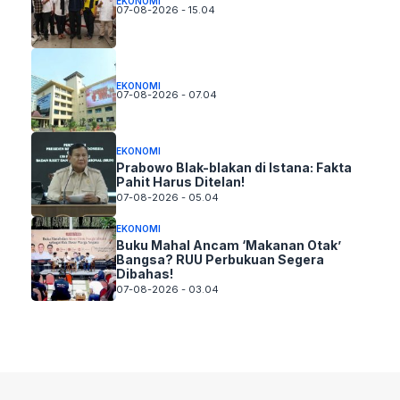
EKONOMI
07-08-2026 - 15.04
EKONOMI
07-08-2026 - 07.04
EKONOMI
Prabowo Blak-blakan di Istana: Fakta
Pahit Harus Ditelan!
07-08-2026 - 05.04
EKONOMI
Buku Mahal Ancam ‘Makanan Otak’
Bangsa? RUU Perbukuan Segera
Dibahas!
07-08-2026 - 03.04