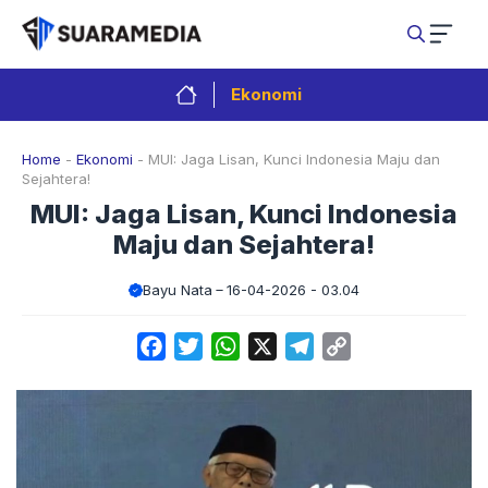
Langsung
ke
isi
Ekonomi
Home
-
Ekonomi
-
MUI: Jaga Lisan, Kunci Indonesia Maju dan
Sejahtera!
MUI: Jaga Lisan, Kunci Indonesia
Maju dan Sejahtera!
Bayu Nata
16-04-2026 - 03.04
Facebook
Twitter
WhatsApp
X
Telegram
Copy
Link