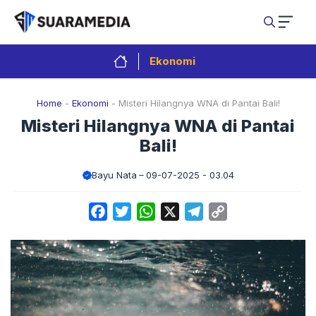
Langsung
ke
isi
Ekonomi
Home
-
Ekonomi
-
Misteri Hilangnya WNA di Pantai Bali!
Misteri Hilangnya WNA di Pantai
Bali!
Bayu Nata
09-07-2025 - 03.04
Facebook
Twitter
WhatsApp
X
Telegram
Copy
Link