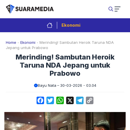
Langsung
ke
isi
Ekonomi
Home
-
Ekonomi
-
Merinding! Sambutan Heroik Taruna NDA
Jepang untuk Prabowo
Merinding! Sambutan Heroik
Taruna NDA Jepang untuk
Prabowo
Bayu Nata
30-03-2026 - 03.04
Facebook
Twitter
WhatsApp
X
Telegram
Copy
Link