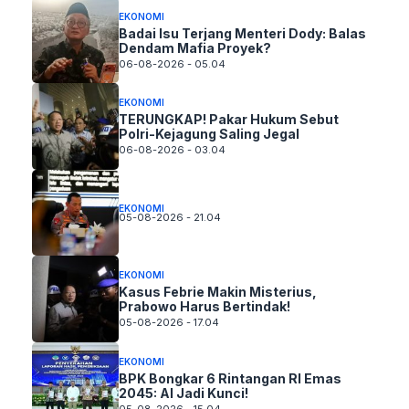
EKONOMI
Badai Isu Terjang Menteri Dody: Balas
Dendam Mafia Proyek?
06-08-2026 - 05.04
EKONOMI
TERUNGKAP! Pakar Hukum Sebut
Polri-Kejagung Saling Jegal
06-08-2026 - 03.04
EKONOMI
05-08-2026 - 21.04
EKONOMI
Kasus Febrie Makin Misterius,
Prabowo Harus Bertindak!
05-08-2026 - 17.04
EKONOMI
BPK Bongkar 6 Rintangan RI Emas
2045: AI Jadi Kunci!
05-08-2026 - 15.04