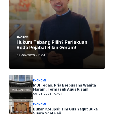
EKONOMI
Hukum Tebang Pilih? Perlakuan
Beda Pejabat Bikin Geram!
09-08-2026 - 15.04
EKONOMI
MUI Tegas: Pria Berbusana Wanita
Haram, Termasuk Agustusan!
09-08-2026 - 07.04
EKONOMI
Bukan Korupsi! Tim Gus Yaqut Buka
Suara Soal Haji