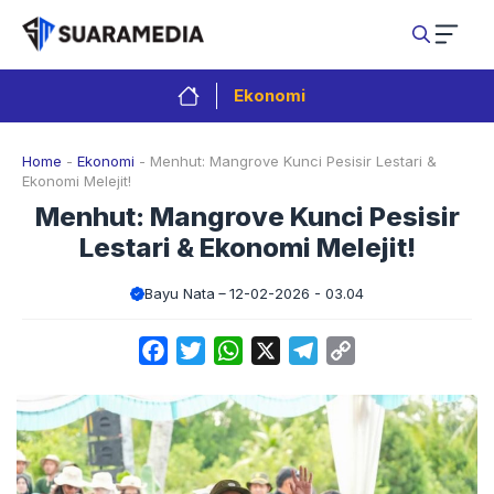
Langsung
ke
isi
Ekonomi
Home
-
Ekonomi
-
Menhut: Mangrove Kunci Pesisir Lestari &
Ekonomi Melejit!
Menhut: Mangrove Kunci Pesisir
Lestari & Ekonomi Melejit!
Bayu Nata
12-02-2026 - 03.04
Facebook
Twitter
WhatsApp
X
Telegram
Copy
Link