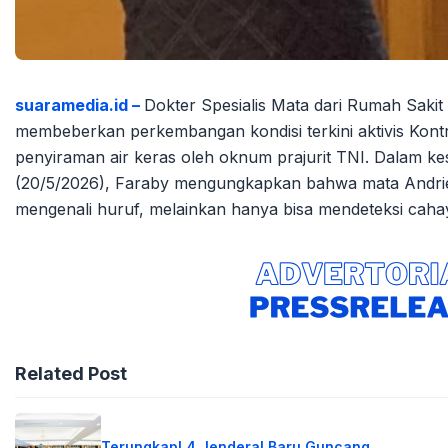
suaramedia.id –
Dokter Spesialis Mata dari Rumah Sak
membeberkan perkembangan kondisi terkini aktivis Kontr
penyiraman air keras oleh oknum prajurit TNI. Dalam kes
(20/5/2026), Faraby mengungkapkan bahwa mata Andrie
mengenali huruf, melainkan hanya bisa mendeteksi caha
Related Post
Terungkap! 4 Jenderal Baru Guncang