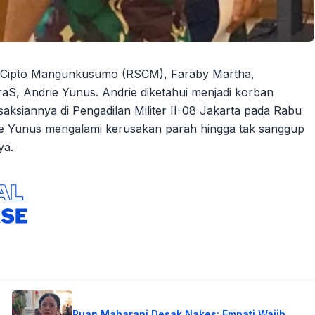
it Cipto Mangunkusumo (RSCM), Faraby Martha,
aS, Andrie Yunus. Andrie diketahui menjadi korban
aksiannya di Pengadilan Militer II-08 Jakarta pada Rabu
 Yunus mengalami kerusakan parah hingga tak sanggup
ya.
Puan Maharani Desak Nakes: Empati Wajib