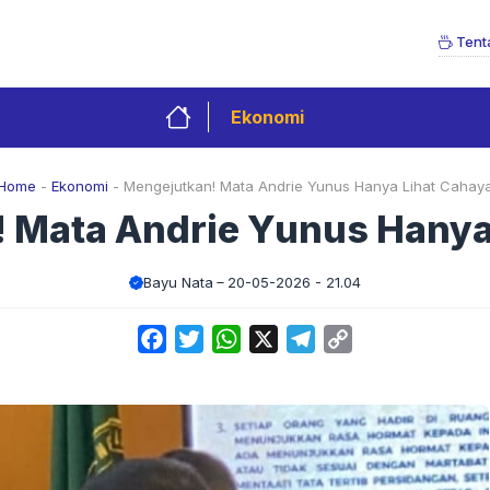
Tent
Ekonomi
Home
-
Ekonomi
-
Mengejutkan! Mata Andrie Yunus Hanya Lihat Cahay
 Mata Andrie Yunus Hanya
Bayu Nata
20-05-2026 - 21.04
Facebook
Twitter
WhatsApp
X
Telegram
Copy
Link