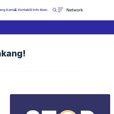
Network
ang Kami
Kontak
Info Iklan
akang!