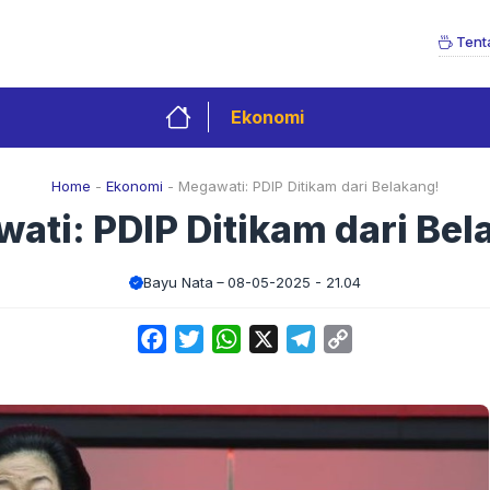
Tent
Ekonomi
Home
-
Ekonomi
-
Megawati: PDIP Ditikam dari Belakang!
ati: PDIP Ditikam dari Bel
Bayu Nata
08-05-2025 - 21.04
Facebook
Twitter
WhatsApp
X
Telegram
Copy
Link