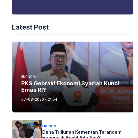
Latest Post
EKONOMI
PKS Gebrak! Ekonomi Syariah Kunci
Emas RI?
07-08-2026 - 21.04
EKONOMI
Dana Triliunan Kementan Terancam
Hangus di Aceh! Ada Apa?