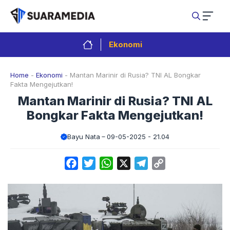
Langsung
ke
isi
Ekonomi
Home
-
Ekonomi
-
Mantan Marinir di Rusia? TNI AL Bongkar
Fakta Mengejutkan!
Mantan Marinir di Rusia? TNI AL
Bongkar Fakta Mengejutkan!
Bayu Nata
09-05-2025 - 21.04
Facebook
Twitter
WhatsApp
X
Telegram
Copy
Link