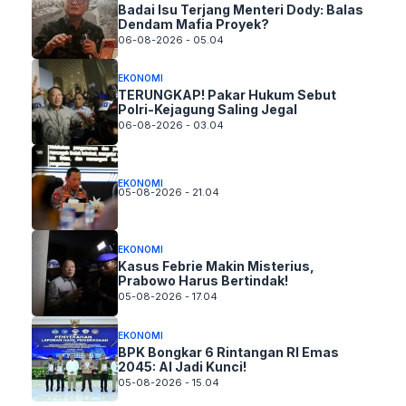
Badai Isu Terjang Menteri Dody: Balas
Dendam Mafia Proyek?
06-08-2026 - 05.04
EKONOMI
TERUNGKAP! Pakar Hukum Sebut
Polri-Kejagung Saling Jegal
06-08-2026 - 03.04
EKONOMI
05-08-2026 - 21.04
EKONOMI
Kasus Febrie Makin Misterius,
Prabowo Harus Bertindak!
05-08-2026 - 17.04
EKONOMI
BPK Bongkar 6 Rintangan RI Emas
2045: AI Jadi Kunci!
05-08-2026 - 15.04