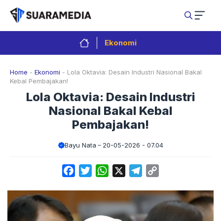
Langsung
ke
isi
Ekonomi
Home
-
Ekonomi
-
Lola Oktavia: Desain Industri Nasional Bakal
Kebal Pembajakan!
Lola Oktavia: Desain Industri
Nasional Bakal Kebal
Pembajakan!
Bayu Nata
20-05-2026 - 07.04
Facebook
Twitter
WhatsApp
X
Telegram
Copy
Link